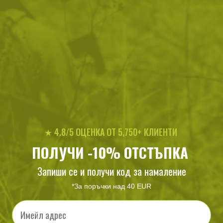
Подсилена бутилка от
Чанта за рамо EDC SIDE BAG
тритан Helikon-Tex Outdoor -
Melange
700ml
33
/
16
165
/
84
.17
.96
.27
.50
лв.
€
лв.
€
Black Melange
★ 4.8/5 ОЦЕНКА ОТ 5,750+ КЛИЕНТИ
ПОЛУЧИ -10% ОТСТЪПКА
Запиши се и получи код за намаление
*За поръчки над 40 EUR
Email
Комплект за хранене Camp-
Двулицево комбинирано
A-Box Duo Light
пончо Swagman Roll