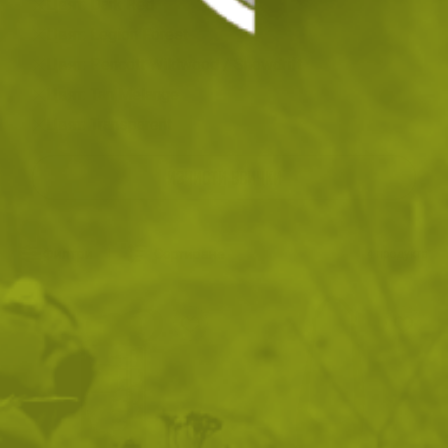
Цвят: Dark Red
Цвят: Legion Forest
Цвят: Pencott Wildwood / Snowdrift
Цвят: Tan Melange
Цвят: Transparent
ИЗЧИСТИ ВСИЧКИ
Филтри
|
Сортиране
4
продукта