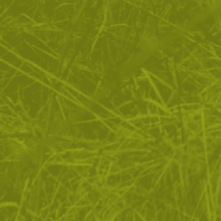
поради тази причина се превърнаха в един от
основните ни доставчици на облекло
ЗА ПАЗАРУВАНЕТО
ПОЛЕЗНО ЗА КЛИЕНТА
АБОНАМЕНТ ЗА БЮЛЕТИН
✓ нови продукти
✓ стартиращи разпродажби
✓ актуални намаления