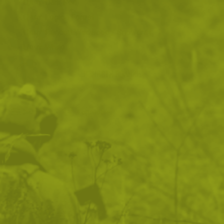
Цвят: Dark Red
Цвят: Legion Forest
Цвят: Pencott Wildwood / Snowdrift
Цвят: White
ИЗЧИСТИ ВСИЧКИ
Филтри
|
Сортиране
1
продукт