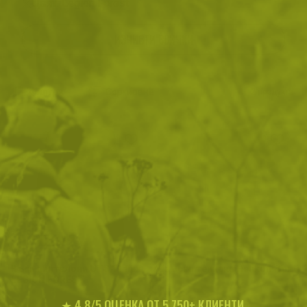
Цвят: Legion Forest
ИЗЧИСТИ ВСИЧКИ
Филтри
|
Сортиране
2
продукта
Къси панталони UTS 11 flex
Дамска тениска Helikon-Tex
LEGION FOREST
★ 4.8/5 ОЦЕНКА ОТ 5,750+ КЛИЕНТИ