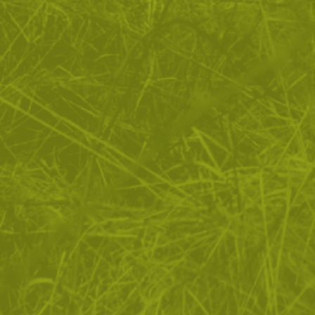
ЗА ПАЗАРУВАНЕТО
ПОЛЕЗНО ЗА КЛИЕНТА
АБОНАМЕНТ ЗА БЮЛЕТИН
✓ нови продукти
✓ стартиращи разпродажби
✓ актуални намаления
✓ ексклузивни кампании
Ние използваме бисквитки, за да помогнем за
✓ ново от нашия блог
подобряване на нашите услуги и да подобрим вашето