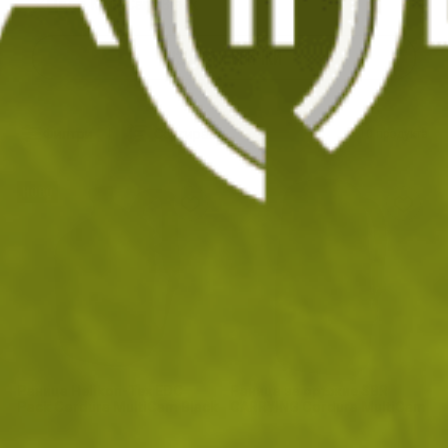
Цвят: MultiCam Black
ИЗЧИСТИ ВСИЧКИ
Филтри
|
Сортиране
10
продукта
НОВО
Раница Helikon-Tex EDC
Раница за оръжие SBR
Pack Cordura MultiCam Black
CARRYING Cordura MultiCam
Black