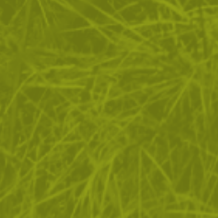
основните ни доставчици на облекло
ЗА ПАЗАРУВАНЕТО
ПОЛЕЗНО ЗА КЛИЕНТА
АБОНАМЕНТ ЗА БЮЛЕТИН
✓ нови продукти
✓ стартиращи разпродажби
✓ актуални намаления