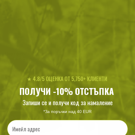
Портфейл Helikon-Tex EDC
Чанта за рамо Helikon-tex
Medium Cordura Multicam
EDC Multicam Black
Black
57
/
29
218
/
111
.70
.50
.08
.50
★ 4.8/5 ОЦЕНКА ОТ 5,750+ КЛИЕНТИ
лв.
€
лв.
€
ПОЛУЧИ -10% ОТСТЪПКА
Запиши се и получи код за намаление
*За поръчки над 40 EUR
Email