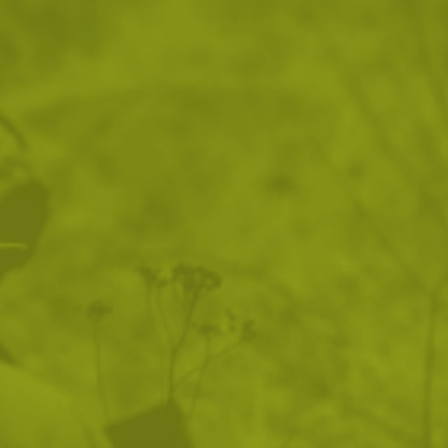
186
/
95
346
/
176
.78
.50
.08
.95
лв.
€
лв.
€
Чанта за кръста Helikon-tex
Тактически суитшърт
RAT CORDURA MultiCam
Helikon-Tex ROGUE Multicam
Black
Black
115
/
58
165
/
84
.32
.96
.27
.50
лв.
€
лв.
€
S
M
L
XL
2XL