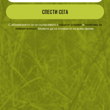
СПЕСТИ СЕГА
Тактическа чанта за кръста
Двулицево комбинирано
Bandicoot Multicam Black
пончо Swagman Roll
С абонирането си се съгласявате с
​
общите условия
​
и
политика за
поверителност
.
Можете да се отпишете по всяко време.
87
/
44
370
/
189
.91
.95
.63
.50
лв.
€
лв.
€
3-Colour Desert / Desert Night c
Тактическа жилетка HT
Двулицево яке с качулка
Guardian Military Multicam
WOLFHOUND Camo