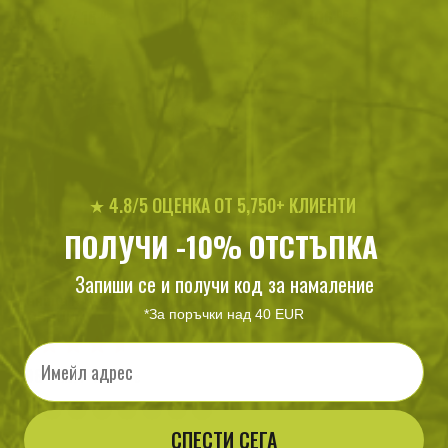
33
/
16
209
/
106
.17
.96
.20
.96
лв.
€
лв.
€
Black / Green
★ 4.8/5 ОЦЕНКА ОТ 5,750+ КЛИЕНТИ
ПОЛУЧИ -10% ОТСТЪПКА
Запиши се и получи код за намаление
Раница RACCOON Mk MK2
*За поръчки над 40 EUR
CORDURA
Email
198
/
101
.52
.50
лв.
€
СПЕСТИ СЕГА