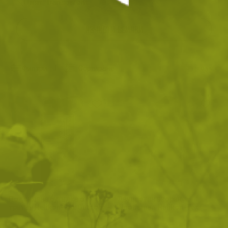
Цвят: Transparent
ИЗЧИСТИ ВСИЧКИ
Филтри
|
Сортиране
3
продукта
Подсилена бутилка от
Двуцветен анорак
тритан Helikon-Tex Outdoor -
Woodsman Helikon-Tex
700ml