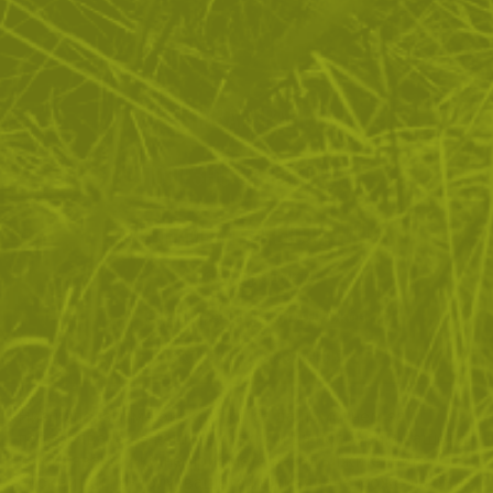
ЗА ПАЗАРУВАНЕТО
ПОЛЕЗНО ЗА КЛИЕНТА
АБОНАМЕНТ ЗА БЮЛЕТИН
✓ нови продукти
✓ стартиращи разпродажби
✓ актуални намаления
✓ ексклузивни кампании
Ние използваме бисквитки, за да помогнем за
✓ ново от нашия блог
подобряване на нашите услуги и да подобрим вашето
изживяване. Ако не приемете незадължителните
БЪДИ ПЪРВИ И НЕ ИЗПУСКАЙ
бисквитки по-долу, вашето изживяване може да бъде