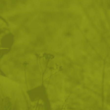
Преглед и тест
14 дни замяна и връщане
Стоки с гаранция
ХАРАКТЕРИСТИКИ И ОПИСАНИЕ
Характеристики
Дължина на острието: 109 мм
Обща дължина: 232 мм
Ширина на острието: 23 мм
Дебелина на острието: 3,2 мм
Твърдост: 57-58 HRC
Въглеродна стомана: Sandvik 12C27
Пластмасова дръжка покрита с противоплъзгаща