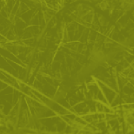
Специализиран спасителен нож
Тактически нож Black
BlackField SEAHAWK
Tang
55
/
28
123
/
62
.74
.50
.02
.90
лв.
€
лв.
€