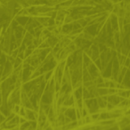
ЗА ПАЗАРУВАНЕТО
ПОЛЕЗНО ЗА КЛИЕНТА
АБОНАМЕНТ ЗА БЮЛЕТИН
✓ нови продукти
✓ стартиращи разпродажби
✓ актуални намаления
✓ ексклузивни кампании
Ние използваме бисквитки, за да помогнем за
✓ ново от нашия блог
подобряване на нашите услуги и да подобрим вашето
изживяване. Ако не приемете незадължителните
БЪДИ ПЪРВИ И НЕ ИЗПУСКАЙ
бисквитки по-долу, вашето изживяване може да бъде
засегнато. Ако искате да научите повече, моля,
АБОНИРАЙ СЕ
прочетете
ПОЛИТИКА ЗА "БИСКВИТКИ"