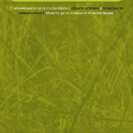
С абонирането си се съгласявате с
​
общите условия
​
и
политика за
ЧЕСТО ЗАДАВАНИ ВЪПРОСИ
поверителност
.
Можете да се отпишете по всяко време.
ВРЪЩАНЕ
ДОСТАВКА
Още от тази категория