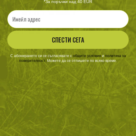
*За поръчки над 40 EUR
Леки и удобни ловни жилетки с много джобове. Може
Email
да се използват и при риболов.
Покажи повече
СПЕСТИ СЕГА
С абонирането си се съгласявате с
​
общите условия
​
и
политика за
поверителност
.
Можете да се отпишете по всяко време.
ЗА ПАЗАРУВАНЕТО
ПОЛЕЗНО ЗА КЛИЕНТА