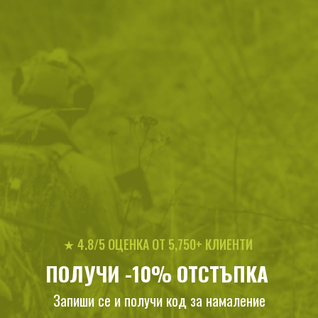
Филтри
|
Сортиране
1
продукт
Елек за лов и риболов
Canada
★ 4.8/5 ОЦЕНКА ОТ 5,750+ КЛИЕНТИ
87
/
44
.91
.95
лв.
€
ПОЛУЧИ -10% ОТСТЪПКА
Запиши се и получи код за намаление