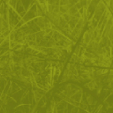
Широкоъгълен малък бинокъл Yukon Sideview 8x21 е
чудесен бинокъл за всякакви outdoor дейности и
спорт. Подходящ е за орнитолозите, както
професионални, така и любители, които имат нужда от
лек, компактен бинокъл. Ако сте ловец и искате да
наблюдавате дивеча отдалеч, това е точния вариант.
Можете да го вземете с вас и на най-дългия преход, за
да се любувате на красивите гледки. Оборудван е с
призма, която дава яркост и дълбочина на
изображението. Можете да увеличите до 8 пъти, а
благодарение на пластмасовия корпус с гумирано
покритие имате стабилност на захвата, дори и с мокри
ръце. Окулярите са снабдени със специални
протектори, които не позволяват навлизането на
външна светлина , а капачетата на лещите са са
прикрепени към корпуса, за да не се загубят.
Какво трябва да знаем, когато избираме бинокъл
може да прочетете в нашия блог.