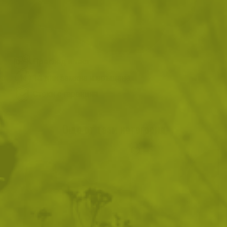
ВИЖ ПОДОБНИ ПРОДУКТИ
Преглед и тест
14 дни замяна и връщане
Стоки с гаранция
Още от тази категория