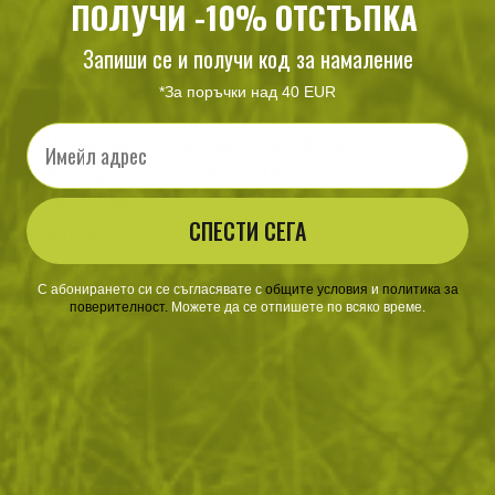
ПОЛУЧИ -10% ОТСТЪПКА
Увеличение: до 8 пъти
Диаметър на лещата: 21 мм
Запиши се и получи код за намаление
Разстояние между визьора и очите: 1 см
*За поръчки над 40 EUR
Диоптър: ±5 Зрително поле: 7°
Email
Изходяща зеница -диаметър: 26 мм
Размер: 12.4см. х 9.9см. х 4.5см
Тегло: 190 грама
СПЕСТИ СЕГА
Калъф
Кърпичка
С абонирането си се съгласявате с
​
общите условия
​
и
политика за
Ремък
поверителност
.
Можете да се отпишете по всяко време.
Тегло:
0.190000
Марка:
YUKON Optics
Категории:
Екипировка
Бинокли и уреди за нощно виждане
Описание