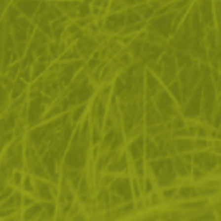
ЗА ПАЗАРУВАНЕТО
ПОЛЕЗНО ЗА КЛИЕНТА
АБОНАМЕНТ ЗА БЮЛЕТИН
✓ нови продукти
✓ стартиращи разпродажби
✓ актуални намаления
✓ ексклузивни кампании
Ние използваме бисквитки, за да помогнем за
✓ ново от нашия блог
подобряване на нашите услуги и да подобрим вашето
изживяване. Ако не приемете незадължителните
БЪДИ ПЪРВИ И НЕ ИЗПУСКАЙ
бисквитки по-долу, вашето изживяване може да бъде
засегнато. Ако искате да научите повече, моля,