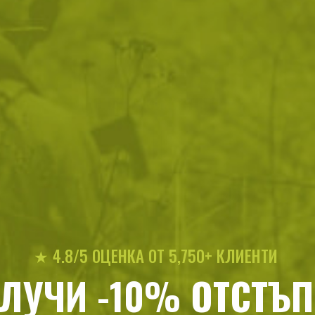
Преглед и тест
Още от тази категория
★ 4.8/5 ОЦЕНКА ОТ 5,750+ КЛИЕНТИ
ЛУЧИ -10% ОТСТЪП