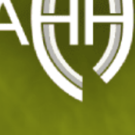
View larger image
View larger image
Тактически ръкавици 5.11 Station Grip 3.0
Код: 207163
71
/ 36
.39
.50
лв.
€
Избери
размер
:
M
S
M
L
XL
2XL