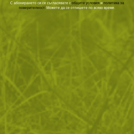
Дланта
е изработена от висококачествена
синтетична
С абонирането си се съгласявате с
​
общите условия
​
и
политика за
велурена материя
с
релефно покритие
, което
поверителност
.
Можете да се отпишете по всяко време.
осигурява стабилен захват на оръжие, инструменти
или оборудване дори при влажни условия.
Съвместимостта с тъчскрийн
устройства позволява
да използвате телефон или таблет, без да сваляте
ръкавиците – удобство, което е решаващо при работа
на терен.
Маншетът е с
регулируемо закопчаване с велкро
лента
, което позволява плътно и стабилно прилягане.
Неопреновата част на китката
предотвратява
навлизането на прах, влага и дребни частици.
Подсиленият шев
и
халката за бързо нахлузване
(pull tab)
правят ръкавиците изключително
издръжливи и удобни за поставяне дори с една ръка.
ОТЗИВИ