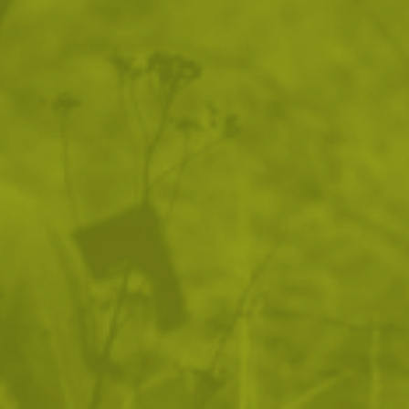
кокалчетата
Синтетична велурена длан
с пълно текстурирано
покритие за сигурен захват
Съвместими с тъчскрийн устройства
Регулируемо велкро закопчаване
за прецизно
прилягане
Неопренов маншет
срещу влага и замърсявания
Подсилен шев
и халки тип
pull tab
за бързо
обличане
Стандарти за защита:
EN388:2016 – 2121X
,
EN ISO
21420
TAA съвместими
– одобрени за професионална и
служебна употреба в армията и полицията на САЩ
Тегло:
0.100000