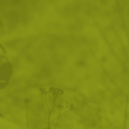
ВИЖ ПОДОБНИ ПРОДУКТИ
Преглед и тест
14 дни замяна и връщане
Стоки с гаранция
Още от тази категория