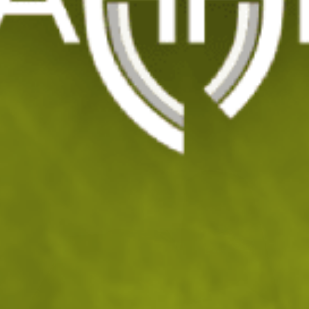
Военна походна храна MRE - Спагети
болонезе
Код: 201126
28
/ 14
.36
.50
лв.
€
Изчерпан
УВЕДОМИ МЕ ПРИ НАЛИЧНОСТ
ДОБАВИ В ЛЮБИМИ