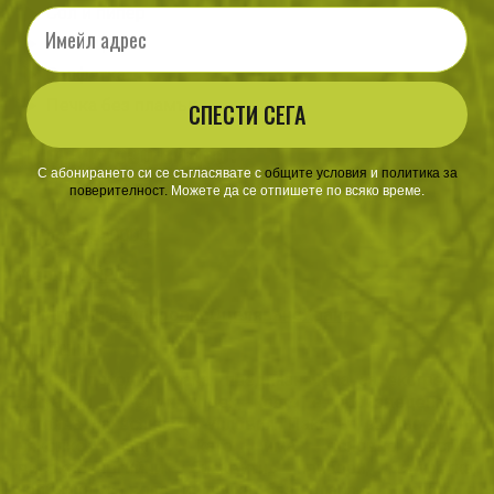
Сол и пипер
Email
Лъжица
Салфетка
Печка без пламък
СПЕСТИ СЕГА
Продуктово видео:
С абонирането си се съгласявате с
​
общите условия
​
и
политика за
поверителност
.
Можете да се отпишете по всяко време.
Тегло:
0.550000
Марка:
ARPOL
Категории:
Екипировка
Оцеляване
Храна
Описание
Военна походна храна, предназначена за екстремни
ситуации за един човек, която е произведена да
устоява на всякакви условия. Пакетът се състои от
няколко части, като има основно ястие,
високоенергийни бисквити, прибори, салфетка,
торбичка с вода и печка без пламък. Храната е