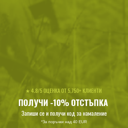
Военна храна MRE на армията на САЩ
Полеви котлон Barba
- Меню 14 - Ориз с боб по мексикански
39
/
19
14
/
7
.04
.96
.67
.50
лв.
€
лв.
€
ХАРАКТЕРИСТИКИ И ОПИСАНИЕ
★ 4.8/5 ОЦЕНКА ОТ 5,750+ КЛИЕНТИ
Характеристики
ПОЛУЧИ -10% ОТСТЪПКА
Основно ястие - спагети Болонезе - 400 гр.
Запиши се и получи код за намаление
Специални високоенергийни бисквити - 45гр.
*За поръчки над 40 EUR
Опаковка вода - 45 гр.