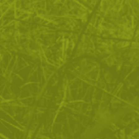
предназначена за приготвяне с химическа печка, което
Ви позволява да не палите огън и по този начин да
разкриете позицията си или да хабите излишно време.
Всеки продукт от съдържанието е опакован в отделна
торбичка, а цялото съдържание на пакета е защитено
от проникване на вода.
Какво представлява MRE храната може да
прочетете в нашия блог.
ОТЗИВИ
ЧЕСТО ЗАДАВАНИ ВЪПРОСИ
ВРЪЩАНЕ