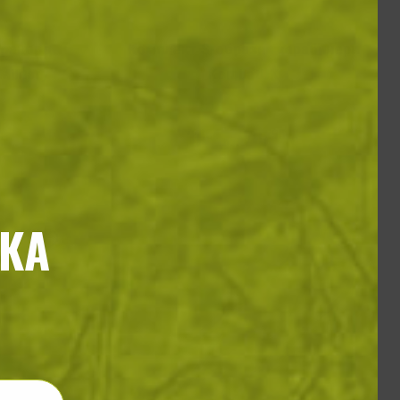
аракорд
Комплект S-образни карабинери
ilitary
KombatUK
11
/
5
.64
.95
€
лв.
€
КА