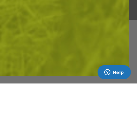
и да подобрим
вашето изживяване
ИКА ЗА
НТА
АБОНАМЕНТ ЗА БЮЛЕТИН
✓ нови продукти