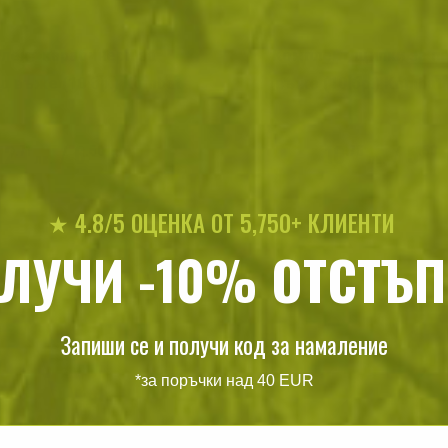
лект карабинери за
Комплект щипки за п
д въже (10 бр.) Kombat
въже (10 бр.) Kombat M
Military
12
/
6
10
/
5
.71
.50
.76
.50
лв.
€
лв.
★ 4.8/5 ОЦЕНКА ОТ 5,750+ КЛИЕНТИ
ЛУЧИ -10% ОТСТЪП
Запиши се и получи код за намаление
*за поръчки над 40 EUR