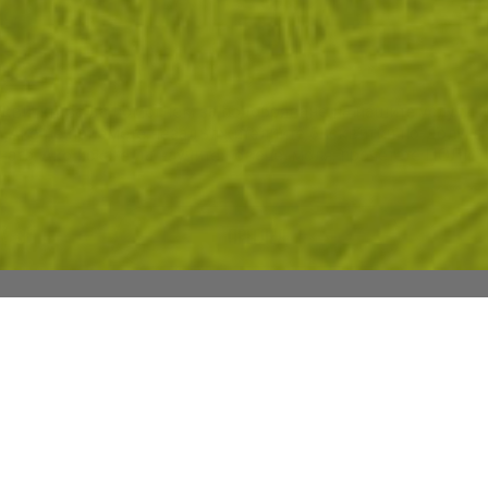
квитки, за да помогнем за подобряване на нашите услуги 
 Ако не приемете незадължителните бисквитки по-долу, 
ато. Ако искате да научите повече, моля, прочетете
ПОЛИТ
М СЕ
ПРЕГЛЕД
АРУВАНЕТО
ПОЛЕЗНО ЗА КЛИЕ
ъчам?
Подаръчни ваучери