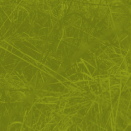
ЗА ПАЗАРУВАНЕТО
ПОЛЕЗНО ЗА КЛИЕНТА
АБОНАМЕНТ ЗА БЮЛЕТИН
✓ нови продукти
✓ стартиращи разпродажби
✓ актуални намаления
✓ ексклузивни кампании
Ние използваме бисквитки, за да помогнем за