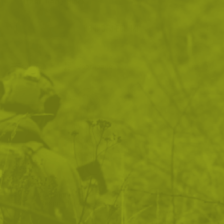
Цвят: Red / Black
ИЗЧИСТИ ВСИЧКИ
Филтри
|
Сортиране
1
продукт
Тактическа раница Assault
Red First Responder 28L