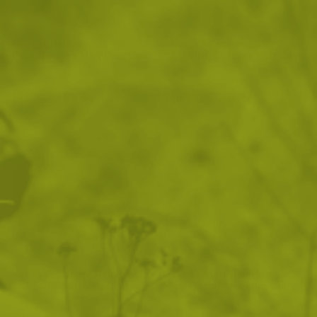
Раница Helikon-Tex EDC
Раница за оръжие SBR
Pack Cordura MultiCam Black
CARRYING Cordura MultiCam
Black
186
/
95
346
/
176
.78
.50
.08
.95
лв.
€
лв.
€
Чанта за кръста Helikon-tex
Портфейл Helikon-Tex EDC
RAT CORDURA MultiCam
Medium Cordura Multicam
Black
Black