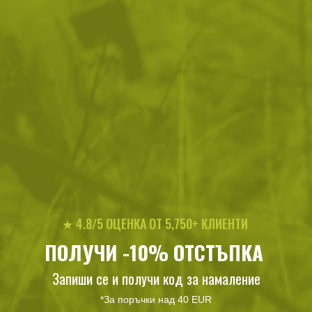
115
/
58
57
/
29
.32
.96
.70
.50
лв.
€
лв.
€
Чанта за рамо Helikon-tex
Комплект за хранене Camp-
EDC Multicam Black
A-Box Duo Light
★ 4.8/5 ОЦЕНКА ОТ 5,750+ КЛИЕНТИ
218
/
111
47
/
24
.08
.50
.92
.50
лв.
€
лв.
€
ПОЛУЧИ -10% ОТСТЪПКА
Запиши се и получи код за намаление
*За поръчки над 40 EUR