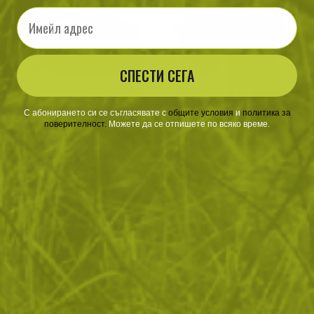
Email
СПЕСТИ СЕГА
С абонирането си се съгласявате с
​
общите условия
​
и
политика за
Тактическа чанта за кръста
Двулицево комбинирано
поверителност
.
Можете да се отпишете по всяко време.
Bandicoot Multicam Black
пончо Swagman Roll
87
/
44
370
/
189
.91
.95
.63
.50
лв.
€
лв.
€
3-Colour Desert / Desert Night c