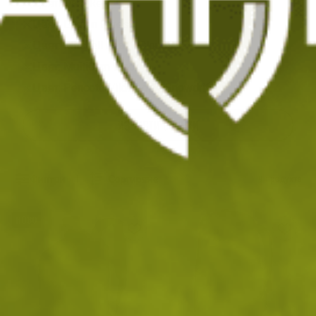
Цвят: Dark Red
Цвят: Legion Forest
Цвят: Mitchell Leaf / Clouds
Цвят: MultiCam Black
Цвят: Pencott Wildwood / Snowdrift
ИЗЧИСТИ ВСИЧКИ
Филтри
|
Сортиране
9
продукта
НОВО