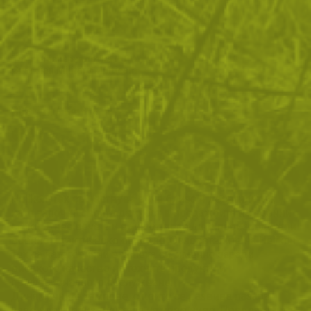
Тактическа жилетка HT
Guardian Military Multicam
362
/
185
.81
.50
лв.
€
Helikon-Tex съществува вече близо 4 десетилетия,
като започва своята дейност в продажбите на военни
стоки. Днес вече е и един от водещите производители
военно и тактическо облекло. Основателите на Helikon-
Tex са категорични в успеха си, именно заради
високото качество на техните продукти и
професионалното обслужване.
Динамичните темпове, с които се развива пазара
извеждат производителя на ново ниво. Предлаганите